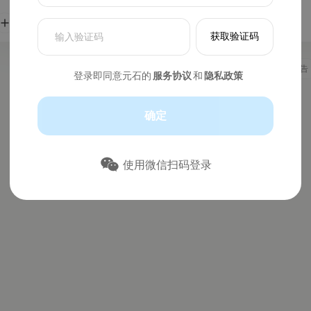
获取验证码
文
件
社媒内容
小说
漫画
调研
商品广告
拖
登录即同意
元石的
服务协议
和
隐私政策
到
此
处
确定
即
可
上
传
使用微信扫码登录
支持上
传图
片、文
档、
PPT、
表格、
文本等
各类文
件